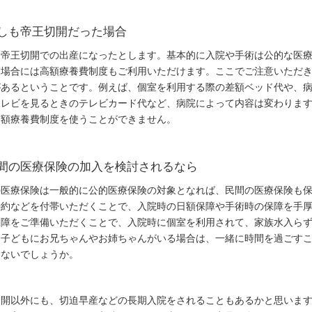
保険会社から探す
しも帝王切開だった場合
も帝王切開での出産になったとします。基本的に入院や手術は公的な医
国民年金基金
た場合には高額療養費制度もご利用いただけます。ここでご注意いただ
があるということです。例えば、個室を利用する際の差額ベッド代や、
テレビを見るときのテレビカード代など、病院によって内容は変わりま
高額療養費制度を使うことができません。
間の医療保険の加入を検討されるなら
の医療保険は一般的に公的医療保険の対象となれば、民間の医療保険も
特約などを付帯いただくことで、入院時の日額保障や手術時の保障を手
保障をご準備いただくことで、入院時に個室を利用されて、家族水入ら
る子どもにお兄ちゃんやお姉ちゃんがいる場合は、一緒に時間を過ごす
はないでしょうか。
切開以外にも、切迫早産などの長期入院をされることもあるかと思いま