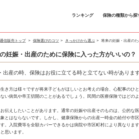
ランキング
保険の種類から探
通信販売トップ
>
保険選びのコツ
>
きっかけから選ぶ
>
将来の妊娠・出産のた
の妊娠・出産のために保険に入った方がいいの？
・出産の時、保険はお役に立てる時と立てない時がありま
ランキング
の生き方は様々ですが将来子どもがほしいとお考えの場合、心配事のひ
保険の種類から探す
れない病気や帝王切開のことがあるでしょう。民間の医療保険ではどの
。
保険料をシミュレーションする
にお伝えしたいことがあります。通常の妊娠や出産そのものは、公的な
対象とはならないです。しかし、健康保険からの出産一時金の給付や市
ます。入院費等を全額カバーできるかは病院や市区町村により異なりま
ネットから申し込む
ると思います。