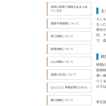
持病が原因で保険をあきらめ
も
ている方
もし
就業不能保険について
なっ
部分
代、
死亡保障について
で、
医療保険について
民
がん保険について
民間
疾病
老後の生活について
厚い
てく
ので
なんとなく保険必要なのかも
親の保険について
帝王