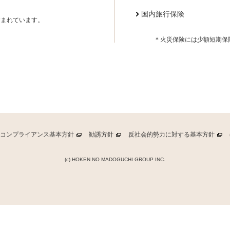
国内旅行保険
含まれています。
＊火災保険には少額短期保
コンプライアンス基本方針
勧誘方針
反社会的勢力に対する基本方針
(c) HOKEN NO MADOGUCHI GROUP INC.
自宅・カフェ・オンラインで場所が選べる
訪問相談を予約する（無料）