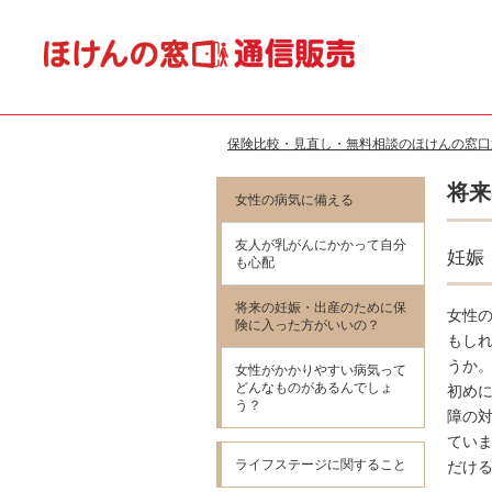
保険比較・見直し・無料相談のほけんの窓口
将来
女性の病気に備える
友人が乳がんにかかって自分
妊娠
も心配
将来の妊娠・出産のために保
女性
険に入った方がいいの？
もし
うか
女性がかかりやすい病気って
どんなものがあるんでしょ
初め
う？
障の
てい
ライフステージに関すること
だけ