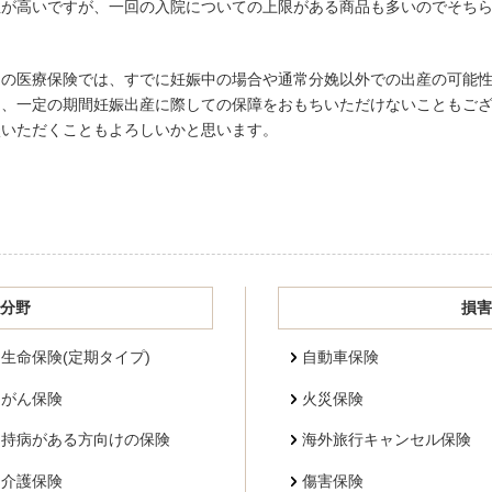
性が高いですが、一回の入院についての上限がある商品も多いのでそち
間の医療保険では、すでに妊娠中の場合や通常分娩以外での出産の可能
は、一定の期間妊娠出産に際しての保障をおもちいただけないこともご
談いただくこともよろしいかと思います。
分野
損害
生命保険(定期タイプ)
自動車保険
がん保険
火災保険
持病がある方向けの保険
海外旅行キャンセル保険
介護保険
傷害保険