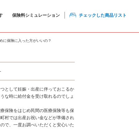
す
保険料シミュレーション
チェックした商品リスト
めに保険に入った方がいいの？
す
保険選びのコツ
とつとして妊娠・出産に伴っておこるか
よくある質問
ような時に給付金を受け取れるのでしょ
サイトマップ
医療保険をはじめ民間の医療保険等も保
区町村では出産お祝い金などが準備され
すので、一度お調べいただくと安心いた
お問い合わせ