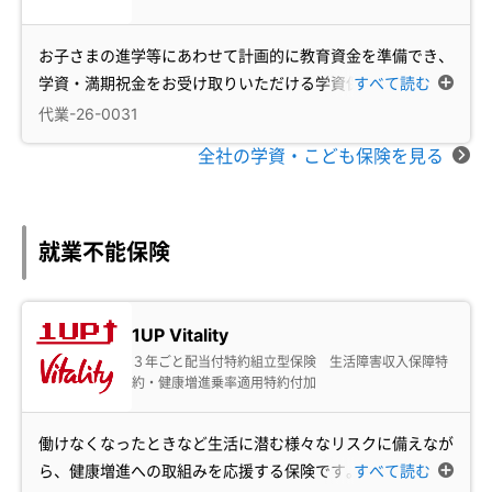
お子さまの進学等にあわせて計画的に教育資金を準備でき、
学資・満期祝金をお受け取りいただける学資保険で
すべて読む
…
代業-26-0031
全社の学資・こども保険を見る
就業不能保険
1UP Vitality
３年ごと配当付特約組立型保険 生活障害収入保障特
約・健康増進乗率適用特約付加
働けなくなったときなど生活に潜む様々なリスクに備えなが
ら、健康増進への取組みを応援する保険です。
すべて読む
…