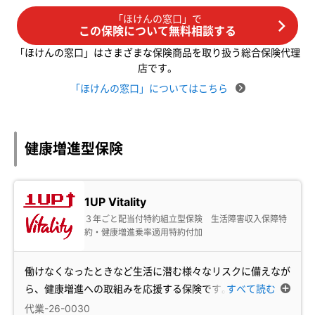
「ほけんの窓口」で
この保険について無料相談する
「ほけんの窓口」はさまざまな保険商品を取り扱う総合保険代理
店です。
「ほけんの窓口」についてはこちら
健康増進型保険
1UP Vitality
３年ごと配当付特約組立型保険 生活障害収入保障特
約・健康増進乗率適用特約付加
働けなくなったときなど生活に潜む様々なリスクに備えなが
ら、健康増進への取組みを応援する保険です。
すべて読む
…
代業-26-0030