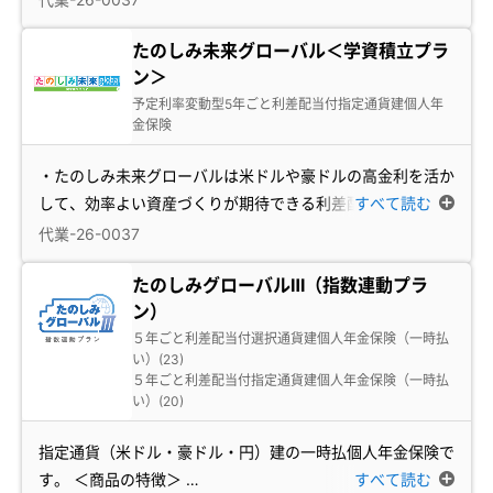
たのしみ未来グローバル＜学資積立プラ
ン＞
予定利率変動型5年ごと利差配当付指定通貨建個人年
金保険
・たのしみ未来グローバルは米ドルや豪ドルの高金利を活か
して、効率よい資産づくりが期待できる利差配当付
すべて読む
…
代業-26-0037
たのしみグローバルⅢ（指数連動プラ
ン）
５年ごと利差配当付選択通貨建個人年金保険（一時払
い）(23)
５年ごと利差配当付指定通貨建個人年金保険（一時払
い）(20)
指定通貨（米ドル・豪ドル・円）建の一時払個人年金保険で
す。 ＜商品の特徴＞
…
すべて読む