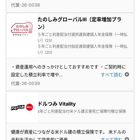
代業-26-0038
たのしみグローバルⅢ（定率増加プラ
ン）
５年ごと利差配当付選択通貨建個人年金保険（一時払
い）(23)
５年ごと利差配当付指定通貨建個人年金保険（一時払
い）(20)
・資産運用へのきっかけとしておすすめです ・ご契約時に
設定した積立利率で増や
…
すべて読む
代業-26-0039
ドルつみ Vitality
5年ごと利差配当付米ドル建災害死亡保障付積立保険
健康が資産につながる米ドル建の積立保険です。 米ドルの
金利を活かして効率的に資産
…
すべて読む