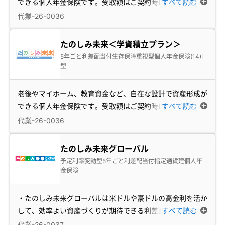
できる個人年金保険です。受取額はご契約時に円建
すべて読む
…
代業-26-0036
たのしみ未来＜学資積立プラン＞
5年ごと利差配当付生存保障重視型個人年金保険(14)Ⅰ
型
老後やマイホーム、教育資金など、自在な設計で資産形成が
できる個人年金保険です。受取額はご契約時に円建
すべて読む
…
代業-26-0036
たのしみ未来グローバル
予定利率変動型5年ごと利差配当付指定通貨建個人年
金保険
・たのしみ未来グローバルは米ドルや豪ドルの高金利を活か
して、効率よい資産づくりが期待できる利差配当付
すべて読む
…
代業-26-0037