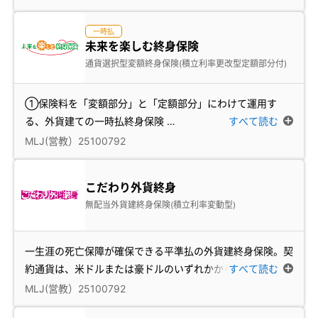
一時払
未来を楽しむ終身保険
通貨選択型変額終身保険(積立利率更改型定額部分付)
①保険料を「変額部分」と「定額部分」にわけて運用す
る、外貨建ての一時払終身保険
…
すべて読む
MLJ(営教）25100792
こだわり外貨終身
無配当外貨建終身保険(積立利率変動型)
一生涯の死亡保障が確保できる平準払の外貨建終身保険。契
約通貨は、米ドルまたは豪ドルのいずれかから選択
すべて読む
…
MLJ(営教）25100792