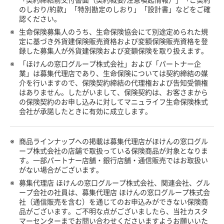
のしおり/約款」「特別勘定のしおり」「設計書」などをご確
認ください。
※
生命保険募集人のうち、生命保険協会にて別途定められた規
定に基づき外貨建保険販売資格および変額保険販売資格を登
録した募集人が外貨建保険および変額保険を取り扱えます。
※
「ほけんの窓口グループ株式会社」および「パートナー企
業」は募集代理店であり、生命保険については契約締結の媒
介を行いますので、保険契約締結の代理権および告知受領権
はありません。したがいまして、保険契約は、お客さまから
の保険契約のお申し込みに対してマニュライフ生命保険株式
会社が承諾したときに有効に成立します。
※
商品ラインナップへの掲載は募集代理店がほけんの窓口グル
ープ株式会社の店舗で取扱っている保険商品が対象となりま
す。一部パートナー店舗・銀行店舗・通信販売ではお取扱い
がない場合がございます。
※
募集代理店 ほけんの窓口グループ株式会社、関連会社、グル
ープ会社の社員は、募集代理店 ほけんの窓口グループ株式会
社（通信販売を含む）を通じてのお申込みができない保険商
品がございます。ご不明な点がございましたら、当社カスタ
マーセンターまでお問い合わせくださいますようお願いいた