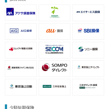
当サイトで引用している各種データは、当社が信頼できると判断
したものを使用しておりますが、その正確性・完全性等を保証す
るものではありません。
当サイトでご案内している各保険商品の保険料・解約返戻金（解
約払戻金）は、全て2026年8月1日現在です。
契約年齢は、満年齢方式と保険年齢方式があり、保険会社によっ
て使用している方式が異なります。詳しくは各保険商品のパンフ
レット・契約概要等でご確認ください。
各保険商品の詳細につきましては、「パンフレット」「重要事項
説明書」「契約概要」「注意喚起情報」「ご契約のしおり・ 約
款」などをご確認ください。
比較表示の対象としたすべての保険商品について、お客さまが
「契約概要」を入手したいと希望したときに、その要望のあった
「契約概要」を表示できる、あるいは、お客さまからの要望があ
れば遅滞なく郵送等で要望のあった「契約概要」を交付できるよ
うにいたします。
ご契約を途中で解約されると解約返戻金（解約払戻金）は多くの
場合、払込保険料の合計額より少ない金額になります。特にご契
約後短期間で解約されたときの解約返戻金（解約払戻金）は、ま
ったくないか、ごくわずかです。なお、解約返戻金（解約払戻
少額短期保険
金）の額は、契約年齢・保険料払込期間・経過年月数・保険料払