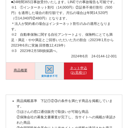
■24時間365日事故受付いたします。LINEでの事故報告も可能です。
※1 ①インターネット割引（14,000円）②証券不発行割引（500
円）を適用した場合の割引額です。月払の場合は年間14,520円
（①14,040円②480円）となります。
＊法人が契約者の場合はインターネット割引のみの適用となりま
す。
※2 自動車保険に関する自社アンケートより、保険料にとても満
足・満足・やや満足とご回答いただいた方の割合（2023年1月から
2023年6月に実施 回答数12,419件）
※3 2023年2月SBI損保調べ。
2024年6月 24-0144-12-001
ネット申込
商品概要
(お見積り)
商品掲載基準 下記①②③の条件を満たす商品を掲載していま
す。
①ほけんの窓口通信販売で取扱いが可能な商品
②保険会社の募集文書審査が完了し、当サイトへの掲載が承認さ
れた商品