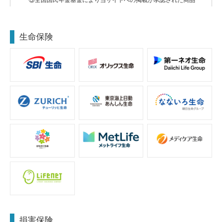
③全国国民年金基金により当サイトへの掲載が承認された商品
ランキング掲載基準
2026年5月から2026年7月までにほけんの窓口通信販売で取扱い
可能な商品の中からホームページより資料を請求されたパンフレ
生命保険
ット数のランキングです。
各保険商品についての優劣を決めるものではありません。商品改
定等された場合、商品改定等前後のパンフレット数で集計してい
ます。（ほけんの窓口通信販売調べ）
当サイトに掲載の各保険商品の保険料は一例です。年齢・性別・
保険期間・保険料払込期間等で保険料は異なります。当サイトに
おいて例示する各保険商品の保険金や解約返戻金（解約払戻金）
などの受取額については、税金は考慮しておりません。
当サイトにおける各商品のご説明は、商品の概要です。
当サイトでご案内している商品は通信販売でお申込みのできる商
品をご案内しております。 店頭でお申込みできる商品とは違いが
ある場合があります。
当サイトは、ご案内している各保険商品に無条件で加入できるこ
とを示すものではありません。被保険者の健康状態等の告知等が
必要であり、保険の引き受けにあたっては、保険会社の承諾が必
要になります。
損害保険