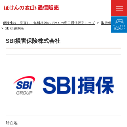
保険比較・見直し・無料相談のほけんの窓口通信販売トップ
>
取扱保険会社
>
SBI損害保険
ランキング
SBI損害保険株式会社
保険の種類から探す
保険料をシミュレーションする
ネットから申し込む
保険会社から探す
国民年金基金
保険選びのコツ
よくある質問
所在地