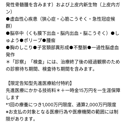
発性骨髄腫を含みます）および上皮内新生物（上皮内ガ
ン）
●虚血性心疾患（狭心症・心筋こうそく・急性冠症候
群）
●脳卒中（くも膜下出血・脳内出血・脳こうそく）●し
ゅよう●ポリープ●腫瘤
●胸のしこり●子宮頚部異形成●不整脈●一過性脳虚血
発作
＊「診察」「検査」には、治療終了後の経過観察のため
の診察待ち期間、検査待ち期間を含みます。
【限定告知型先進医療給付特約】
先進医療にかかる技術料＊＋一時金15万円を一生涯保障
します
*1回の療養につき1,000万円限度、通算2,000万円限度
※お支払の対象となる医療行為や医療機関の範囲には制
限があります。