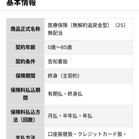
基本情報
医療保険（無解約返戻金型）（25）
商品正式名称
無配当
契約年齢
0歳～85歳
契約条件
告知書扱
保険期間
終身（主契約）
保険料払込期
有期払・終身払
間
保険料払込方
月払・半年払・年払
法（回数）
口座振替扱・クレジットカード扱・
支払方法