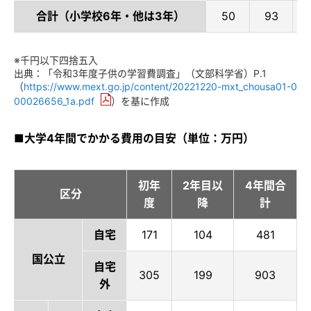
合計（小学校6年・他は3年）
50
93
2
※千円以下四捨五入
出典：「令和3年度子供の学習費調査」（文部科学省）P.1
（
https://www.mext.go.jp/content/20221220-mxt_chousa01-0
00026656_1a.pdf
）を基に作成
■大学4年間でかかる費用の目安（単位：万円）
初年
2年目以
4年間合
区分
度
降
計
自宅
171
104
481
国公立
自宅
305
199
903
外