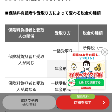
■保険料負担者や受取り方によって変わる税金の種類
保険料負担者と受取
受取り方
税金の種類
人の関係
所得税（一
一括受取り
時所得）
保険料負担者と受取
人が同じ
所得税（雑
年金形式
所得）
保険料負担者と受取
一括受取り、
贈与税
人が異なる
年金形式
相談無料
電話で予約
店舗を探す
通話無料
学資保険の税金については、以下の記事をご覧くださ