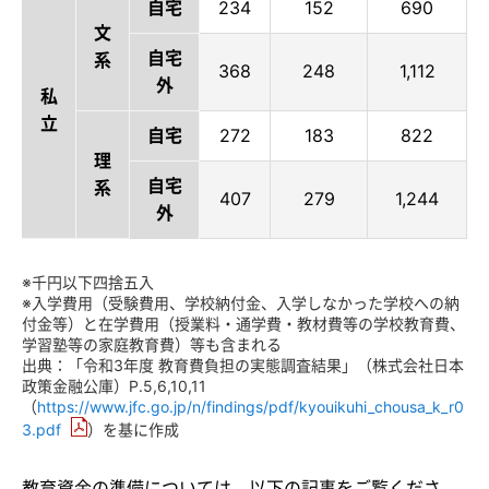
自宅
234
152
690
文
自宅
系
368
248
1,112
外
私
立
自宅
272
183
822
理
自宅
系
407
279
1,244
外
※千円以下四捨五入
※入学費用（受験費用、学校納付金、入学しなかった学校への納
付金等）と在学費用（授業料・通学費・教材費等の学校教育費、
学習塾等の家庭教育費）等も含まれる
出典：「令和3年度 教育費負担の実態調査結果」（株式会社日本
政策金融公庫）P.5,6,10,11
（
https://www.jfc.go.jp/n/findings/pdf/kyouikuhi_chousa_k_r0
3.pdf
）を基に作成
教育資金の準備については、以下の記事をご覧くださ