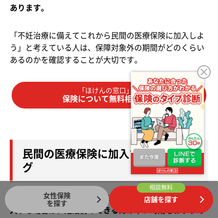
あります。
「不妊治療に備えてこれから民間の医療保険に加入しよ
う」と考えている人は、保障対象外の期間がどのくらい
あるのかを確認することが大切です。
「ほけんの窓口」で
保険について無料相談する
民間の医療保険に加入するタイミン
グ
相談無料
女性保険
不妊治療の費用をカバーする目的で民間の医療保険に加
店舗を探す
を探す
入する場合は、妊活前のできるだけ早い時期をおすすめ