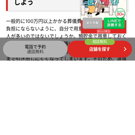
しよう
一般的に100万円以上かかる葬儀費用に関して、遺族の
負担にならないように、自分で用意しておきたいと思う
人が多いのではないでしょうか。預貯金で用意しておく
相談無料
こともできますが、預貯金等は口座名義人の死亡を銀行
電話で予約
店舗を探す
に連絡すると凍結され、遺産分割協議の手続きが終わる
通話無料
まで引き出しにくくなってしまいます。そのため、遺族
にすぐに葬儀費用を渡せる方法として、葬儀保険や終身
保険を検討するとよいでしょう。
葬儀保険や終身保険にはさまざまな保険商品があるた
め、自身に合った保険を選ぶには、しっかりと比較・検
討することが重要です。「ほけんの窓口」では、保険の
プランに関する質問や見積もり等が、何度でも無料で相
談できます。自分に合った保険を検討したい場合は、ぜ
ひ「ほけんの窓口」へご相談ください。