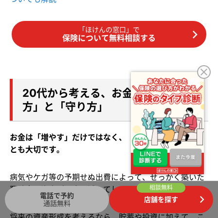
「ほけんの窓口」で
保険について無料相談する
20代から考える、お金の「増やし
方」と「守り方」
お金は「増やす」だけではなく、「守る」視点を持つこ
とも大切です。
病気やケガ等の予期せぬ出費によって、せっかく築いた
相談無料
預貯金や資産が一度に減ってしまうリスクがあります。
電話で予約
店舗を探す
通話無料
将来の資産形成を考えるなら、貯蓄や投資に加えて、こ