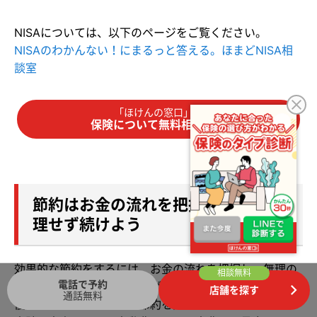
NISAについては、以下のページをご覧ください。
NISAのわかんない！にまるっと答える。ほまどNISA相
談室
「ほけんの窓口」で
保険について無料相談する
節約はお金の流れを把握した上で無
理せず続けよう
効果的な節約をするには、お金の流れを把握し、無理の
相談無料
電話で予約
ない方法で続けていくことが大切です。お金の使い方に
店舗を探す
通話無料
優先順位をつけ、上手な節約を実践していきましょう。