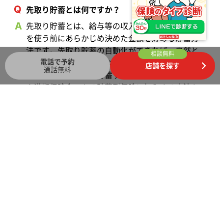
先取り貯蓄とは何ですか？
先取り貯蓄とは、給与等の収入があった時、お金
を使う前にあらかじめ決めた金額を貯める貯蓄方
法です。先取り貯蓄の自動化ができれば、自然と
相談無料
電話で予約
お金が貯まる仕組みをつくることができます。口
店舗を探す
通話無料
座自動振替で先取り貯蓄する以外に、解約返戻金
や満期保険金のある貯蓄型保険に加入する方法も
あります。
効率的に支出を減らすにはどうしたらいいです
か？
効率的に支出を減らすには、まず「固定費」から
見直すことが大切です。固定費とは毎月の支払額
がある程度決まっている支出のことで、住居費や
水道光熱費、通信費、サブスクリプション費用・
会費、保険料等が挙げられます。一度、固定費の
無駄を削減できれば、その後は毎月自動的に節約