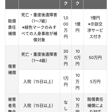
ク
ク
死亡・重度後遺障害
1,0
1億円
賠償
（1～7級）
00
1億
※示談交
責任
※緑色マークのみす
万
円
渉サービ
補償
べての人身事故が補
円
ス付き
償対象
30
10
死亡・重度後遺障害
万
0万
50万円
（1～4級）
円
円
傷害
補償
10
1万
入院（15日以上）
万
5万円
円
円
被害
10
賠償責任
な
者見
入院（15日以上）
万
補償によ
し
舞金
円
り対応