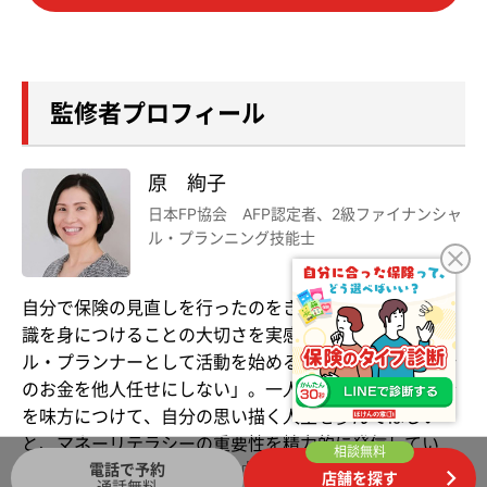
監修者プロフィール
原 絢子
日本FP協会 AFP認定者、2級ファイナンシャ
ル・プランニング技能士
自分で保険の見直しを行ったのをきっかけに、お金の知
識を身につけることの大切さを実感し、ファイナンシャ
ル・プランナーとして活動を始める。モットーは「自分
のお金を他人任せにしない」。一人でも多くの人がお金
を味方につけて、自分の思い描く人生を歩んでほしい
と、マネーリテラシーの重要性を精力的に発信してい
相談無料
電話で予約
る。
FPサテライト株式会社
所属FP。
店舗を探す
通話無料