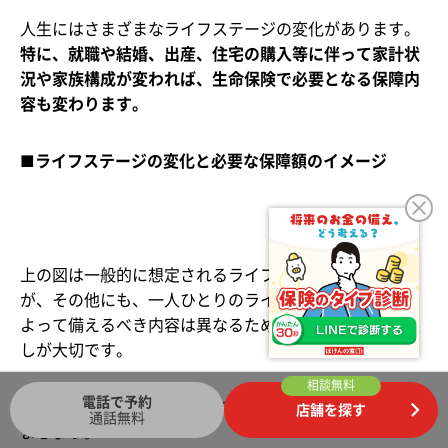
人生にはさまざまなライフステージの変化があります。
特に、就職や結婚、出産、住宅の購入等に伴って家計状
況や家族構成が変われば、生命保険で必要となる保障内
容も変わります。
■ライフステージの変化と必要な保障額のイメージ
上の図は一般的に想定されるライフステージの変化です
が、その他にも、一人ひとりのライフスタイルの違いに
よって備えるべき内容は異なるため、状況に応じた見直
しが大切です。
相談無料
電話で予約
ライフステージごとに見直すべき内容について見ていき
店舗を探す
通話無料
ましょう。