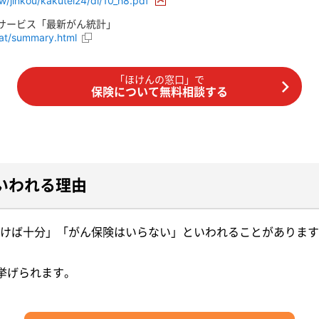
hw/jinkou/kakutei24/dl/10_h8.pdf
報サービス「最新がん統計」
stat/summary.html
「ほけんの窓口」で
保険について無料相談する
いわれる理由
けば十分」「がん保険はいらない」といわれることがあります
挙げられます。