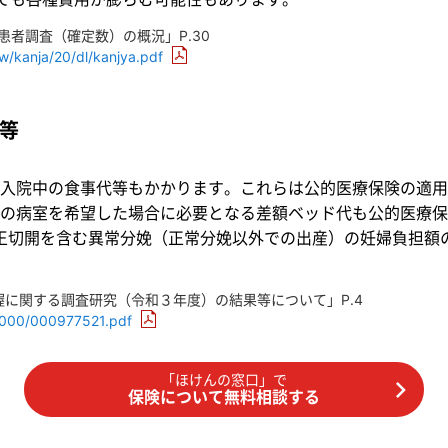
患者調査（確定数）の概況」P.30
hw/kanja/20/dl/kanjya.pdf
等
入院中の食事代等もかかります。これらは公的医療保険の適用
の病室を希望した場合に必要となる差額ベッド代も公的医療保
帝王切開を含む異常分娩（正常分娩以外での出産）の妊婦負担額
に関する調査研究（令和３年度）の結果等について」P.4
01000/000977521.pdf
「ほけんの窓口」で
保険について無料相談する