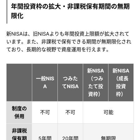
年間投資枠の拡大・非課税保有期間の無期
限化
新NISAは、旧NISAよりも年間投資上限額が拡大されて
います。また、非課税で保有できる期間が無期限化され
ており、長期的な視野で資産運用を行えます。
新NISA
新NISA
一般NIS
つみた
（つみ
（成長
A
てNISA
たて投
投資
資枠）
枠）
制度の
不可
不可
可能
併用
非課税
保有期
5年間
20年間
無期限