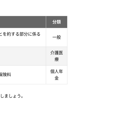
分類
とを約する部分に係る
一般
介護医
療
個人年
保険料
金
しましょう。