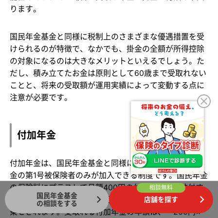
ります。
国民年金基金と同様に税制上のさまざまな優遇措置を受
けられるのが特徴で、なかでも、掛金の全額が所得控除
の対象になるのは大きなメリットといえるでしょう。た
だし、積み立てたお金は原則として60歳まで受取れない
ことと、将来の受取額が運用実績によって変動する点に
注意が必要です。
付加年金
付加年金は、国民年金基金と同様に、原則として国民年
金の第1号被保険者のみが加入できる制度です。国民年金
の保険料にプラスして月額400円の付加保険料を納付す
相談無料
国民年金基金
ることで、将来受取れる国民年金の金額に付加年金が上
店舗を探す
の相談をする
乗せされます。受取れる付加年金の年額は、「200円×