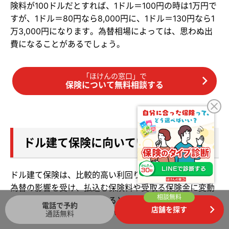
険料が100ドルだとすれば、1ドル＝100円の時は1万円で
すが、1ドル＝80円なら8,000円に、1ドル＝130円なら1
万3,000円になります。為替相場によっては、思わぬ出
費になることがあるでしょう。
「ほけんの窓口」で
保険について無料相談する
ドル建て保険に向いている人
ドル建て保険は、比較的高い利回りを期待できる一方、
為替の影響を受け、払込む保険料や受取る保険金に変動
相談無料
があります。それを踏まえると、ドル建て保険に向いて
電話で予約
店舗を探す
いるのは次のような人だといえるでしょう。
通話無料