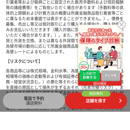
引業者等および銘柄ごとに設定された販売手数料および信託報酬
等の諸経費等）をご負担いただく場合があります（手数料等の具
体的上限額および計算方法の概要は所属金融商品取引業者等ごと
に異なるため本書面では表示することができません。）。債券を
募集、売出し等又は相対取引により購入する場合は、購入対価の
みお支払いいただきます（購入対価に別途、経過利息をお支払い
いただく場合があります。）。また、外貨建ての商品の場合、円
貨と外貨を交換、または異なる外貨間での交換をする際には外国
為替市場の動向に応じて所属金融商品取引業者等ごとに決定した
為替レートによるものとします。
【リスクについて】
各商品等には株式相場、金利水準、為替相場、不動産相場、商品
相場等の価格の変動等および有価証券の発行者等の信用状況（財
務・経営状況含む。）の悪化等それらに関する外部評価の変化等
を直接の原因として損失が生ずるおそれ（元本欠損リスク）、ま
たは元本を超過する損失を生ずるおそれ（元本超過損リスク）が
相談無料
あります。
電話で予約
店舗を探す
通話無料
なお、信用取引またはデリバティブ取引等（以下「デリバティブ
取引等」といいます。）を行う場合は、デリバティブ取引等の額
が当該デリバティブ取引等についてお客様の差入れた委託保証金
または証拠金の額（以下「委託保証金等の額」といいます。）を
上回る場合があると共に、対象となる有価証券の価格または指標