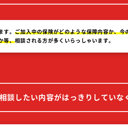
ます。
ご加入
中の
保険が
どの
ような
保障
内容
か、
今
か
等、
相談される方が多くいらっしゃいます。
相談したい内容が
はっきりしていな