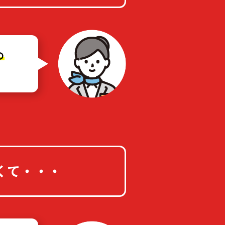
の
くて・・・