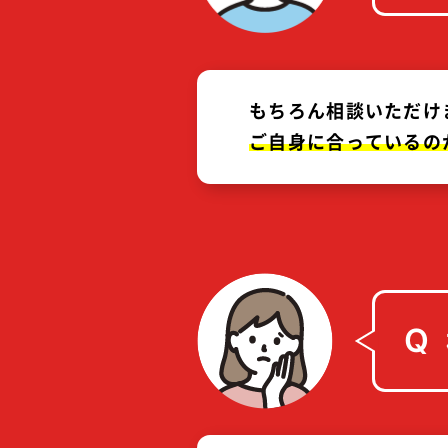
もちろん相談いただけ
ご自身に
合って
いる
の
Q