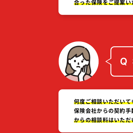
合った
保険
を
ご提案
い
Q
何度
ご相談
いた
だい
て
保険会社からの契約手
から
の
相談料
は
いた
だ