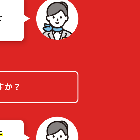
て
すか？
に