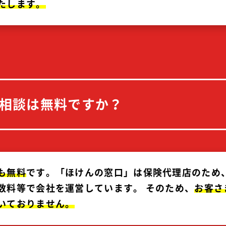
たし
ます。
相談は無料ですか？
も
無料
です。「ほけんの窓口」は保険代理店のため
数料等で会社を運営しています。 そのため、
お客
さ
いて
おり
ません。