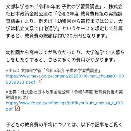
文部科学省の「令和5年度 子供の学習費調査」、株式会
社日本政策金融公庫の「令和3年度 教育費負担の実態調
査結果」より、例えば「幼稚園から高校までは公立、大
学は私立文系で自宅通学」というケースを想定して計算
すると、教育費の総額は約1,120万円となります。
幼稚園から高校までが私立だったり、大学進学で1人暮ら
しをしたりすると、さらに多くの費用がかかります。
※出典：文部科学省「令和5年度 子供の学習費調査」
https://www.mext.go.jp/content/20260116-mxt_chousa01-00
0039333_1.pdf
※出典：株式会社日本政策金融公庫「令和3年度 教育費負担の実
態調査結果」
https://www.jfc.go.jp/n/findings/pdf/kyouikuhi_chousa_k_r03.
pdf
子どもの教育費の平均については、以下の記事をご覧く