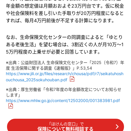
年金額の想定値は月額おおよそ23万円台です。仮に税金
や社会保険料を差し引いた手取りが20万円程度になると
すれば、毎月4万円前後が不足する計算になります。
なお、生命保険文化センターの同調査によると「ゆとり
ある老後生活」を望む場合は、3割近くの人が月10万～1
5万円程度の上乗せが必要と回答しています。
※出典：公益財団法人 生命保険文化センター「2025（令和7）年
度 生活保障に関する調査《速報版》」P.53,54
https://www.jili.or.jp/files/research/chousa/pdf/r7/seikatuhosh
ouchousa_2025sokuhouban.pdf
※出典：厚生労働省「令和7年度の年金額改定についてお知らせ
します」
https://www.mhlw.go.jp/content/12502000/001383981.pdf
「ほけんの窓口」で
保険について無料相談する