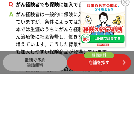
がん経験者でも保険に加入できる？
がん経験者は一般的に保険に入りにくいといわれ
ていますが、条件によっては加入が可能です。日
本では生涯のうちにがんを経験する人も多く、が
ん治療後に社会復帰し、働きながら生活する人も
増えています。こうした背景から、がん経験者で
も加入しやすい保険商品が登場しています。
相談無料
電話で予約
店舗を探す
通話無料
がん経験者の場合、どのように保険を選べばい
い？
がん経験者でも加入しやすい保険には、「がん経
験者専用保険」「引受基準緩和型保険」「無選択
型保険」があります。まずは一般的な保険に入れ
ないかを確認した上で、がん経験者専用保険また
は引受基準緩和型保険、無選択型保険という順
で、保障を充実させやすく保険料が割安なものか
ら検討を進めていくといいでしょう。