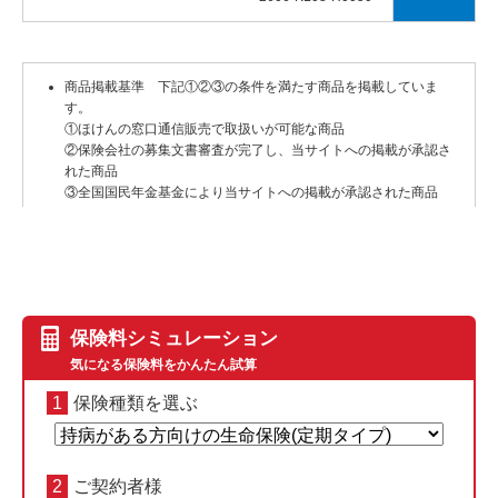
商品掲載基準 下記①②③の条件を満たす商品を掲載していま
す。
①ほけんの窓口通信販売で取扱いが可能な商品
②保険会社の募集文書審査が完了し、当サイトへの掲載が承認さ
れた商品
③全国国民年金基金により当サイトへの掲載が承認された商品
ランキング掲載基準
2026年5月から2026年7月までにほけんの窓口通信販売で取扱い
可能な商品の中からホームページより資料を請求されたパンフレ
ット数のランキングです。
各保険商品についての優劣を決めるものではありません。商品改
定等された場合、商品改定等前後のパンフレット数で集計してい
保険料シミュレーション
ます。（ほけんの窓口通信販売調べ）
気になる保険料をかんたん試算
当サイトに掲載の各保険商品の保険料は一例です。年齢・性別・
1
保険種類を選ぶ
保険期間・保険料払込期間等で保険料は異なります。当サイトに
おいて例示する各保険商品の保険金や解約返戻金（解約払戻金）
などの受取額については、税金は考慮しておりません。
2
ご契約者様
当サイトにおける各商品のご説明は、商品の概要です。