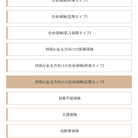
生命保険(終身タイプ)
「契約概要」を入手したいと希望したときに、その要望のあった
「契約概要」を表示できる、あるいは、お客さまからの要望があ
れば遅滞なく郵送等で要望のあった「契約概要」を交付できるよ
生命保険(定期タイプ)
うにいたします。
ご契約を途中で解約されると解約返戻金（解約払戻金）は多くの
生命保険(収入保障タイプ)
場合、払込保険料の合計額より少ない金額になります。特にご契
約後短期間で解約されたときの解約返戻金（解約払戻金）は、ま
ったくないか、ごくわずかです。なお、解約返戻金（解約払戻
持病がある方向けの医療保険
金）の額は、契約年齢・保険料払込期間・経過年月数・保険料払
込年月数などにより異なります。
持病がある方向けの生命保険(終身タイプ)
〈保険契約の引き受けについて〉
「ほけんの窓口グループ株式会社」は募集代理店であり、生命保険、
少額短期保険については保険契約締結の媒介を、損害保険については
持病がある方向けの生命保険(定期タイプ)
保険契約締結の媒介、もしくは保険契約締結の代理を行います。当社
が保険契約締結の媒介を行う場合は、保険契約締結の代理権および告
知受領権はありません。したがいまして、保険契約は、お客さまから
就業不能保険
の保険契約のお申込みに対して保険会社が承諾したときに有効に成立
します。
介護保険
【問い合わせ先】
ほけんの窓口グループ株式会社
自動車保険
ＵＲＬ：