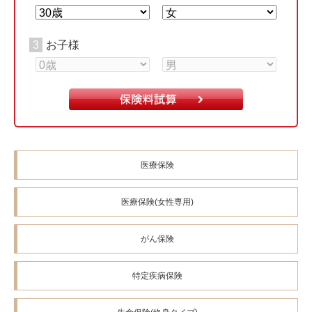
当サイトでご案内している商品は通信販売でお申込みのできる商
品をご案内しております。 店頭でお申込みできる商品とは違いが
ある場合があります。
3
お子様
当サイトは、ご案内している各保険商品に無条件で加入できるこ
とを示すものではありません。被保険者の健康状態等の告知等が
必要であり、保険の引き受けにあたっては、保険会社の承諾が必
要になります。
当サイトで引用している各種データは、当社が信頼できると判断
したものを使用しておりますが、その正確性・完全性等を保証す
るものではありません。
医療保険
当サイトでご案内している各保険商品の保険料・解約返戻金（解
約払戻金）は、全て2026年8月1日現在です。
医療保険(女性専用)
契約年齢は、満年齢方式と保険年齢方式があり、保険会社によっ
て使用している方式が異なります。詳しくは各保険商品のパンフ
レット・契約概要等でご確認ください。
がん保険
各保険商品の詳細につきましては、「パンフレット」「重要事項
説明書」「契約概要」「注意喚起情報」「ご契約のしおり・ 約
特定疾病保険
款」などをご確認ください。
比較表示の対象としたすべての保険商品について、お客さまが