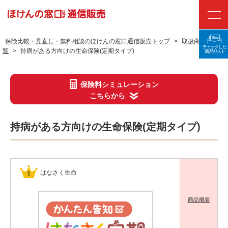
保険比較・見直し・無料相談のほけんの窓口通信販売トップ
>
取扱商品一
覧
>
持病がある方向けの生命保険(定期タイプ)
ランキング
保険の種類から探す
保険料シミュレーション
こちらから
保険料をシミュレーションする
ネットから申し込む
持病がある方向けの生命保険(定期タイプ)
保険会社から探す
国民年金基金
はなさく生命
保険選びのコツ
商品概要
よくある質問