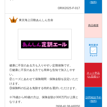
(無料)
ORIX2025-F-017
東京海上日動あんしん生命
商品概要
健康に不安のある方も入りやすい定期保険です。
①健康に不安のある方でも簡単な告知で加入しやす
ネット申込
い。
(お見積り)
②ニーズにあわせて保険期間・保険金額を設定いただ
けます。
③保険料の払込を免除する特約を選択いただけます。
※76歳から80歳の方は、保険金額が300万円が上限と
訪問相談予約
(無料)
なります。
2606-KL08-H0050