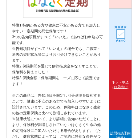
サイトマップ
お問い合わせ
特徴1 持病がある方や健康に不安がある方でも加入し
チェックした商品リスト
やすい一定期間の死亡保険です！
3つの告知項目がすべて「いいえ」であればお申込み可
能です。
※告知項目がすべて「いいえ」の場合でも、ご職業・
過去の契約状況等によりお引受けできないことがあり
ます。
特徴2 保険期間を通じて解約払戻金をなくすことで、
保険料を抑えました！
特徴3 保険金額・保険期間をニーズに応じて設定でき
ネット申込
ます！
(お見積り)
※この商品は、告知項目を限定し引受基準を緩和する
ことで、健康に不安のある方でも加入しやすいように
設計されています。このため、保険料ははなさく生命
の他の定期保険と比べて割増しされています。
※健康状態について、より詳細に告知いただくことに
より、保険料が割増しされていないはなさく生命の他
の定期保険にご加入いただける場合があります。（た
訪問相談予約
だし、健康状態によっては、ご契約に特別な条件がつ
(無料)