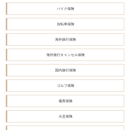
https://www.hokennomadoguchi.co.jp/
バイク保険
通信販売：
0120-497-721（通話無料）
受付時間/9:00～17:30
自転車保険
Ｅメール：
madoguchi-tsuhan@hokennomadoguchi.co.jp
海外旅行保険
※募集代理店 ほけんの窓口グループ株式会社、関連会社、グループ会
社の社員は、 代理店 ほけんの窓口グループ株式会社（通信販売を含
海外旅行キャンセル保険
む）を通じてのお申込みができない商品があります。
ご不明な点がございましたら、ほけんの窓口 通信販売までお問い合わ
せくださいますようお願いいたします。
国内旅行保険
ゴルフ保険
傷害保険
火災保険