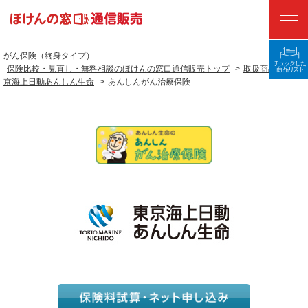
がん保険（終身タイプ）
保険比較・見直し・無料相談のほけんの窓口通信販売トップ
>
取扱商品
>
東
ランキング
京海上日動あんしん生命
>
あんしんがん治療保険
保険の種類から探す
保険料をシミュレーションする
ネットから申し込む
保険会社から探す
国民年金基金
保険選びのコツ
よくある質問