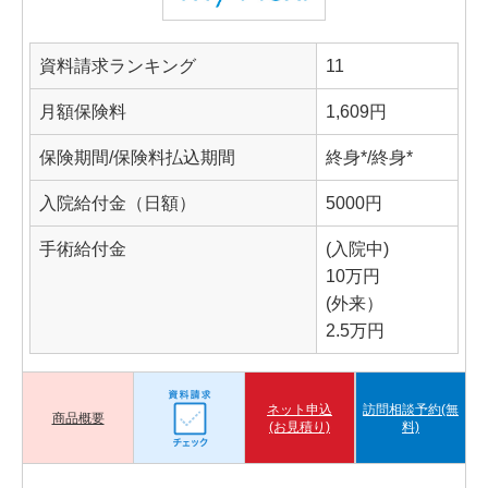
資料請求ランキング
11
月額保険料
1,609円
保険期間/保険料払込期間
終身*/終身*
入院給付金（日額）
5000円
手術給付金
(入院中)
10万円
(外来）
2.5万円
ネット申込
訪問相談予約(無
商品概要
(お見積り)
料)