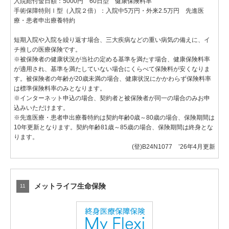
入院給付金日額：5000円 60日型 健康保険料率
手術保障特則Ⅰ型（入院２倍）：入院中5万円・外来2.5万円 先進医
療・患者申出療養特約
短期入院や入院を繰り返す場合、三大疾病などの重い病気の備えに、イ
チ推しの医療保険です。
※被保険者の健康状況が当社の定める基準を満たす場合、健康保険料率
が適用され、基準を満たしていない場合にくらべて保険料が安くなりま
す。被保険者の年齢が20歳未満の場合、健康状況にかかわらず保険料率
は標準保険料率のみとなります。
※インターネット申込の場合、契約者と被保険者が同一の場合のみお申
込みいただけます。
※先進医療・患者申出療養特約は契約年齢0歳～80歳の場合、保険期間は
10年更新となります。契約年齢81歳～85歳の場合、保険期間は終身とな
ります。
(登)B24N1077 ’26年4月更新
メットライフ生命保険
11