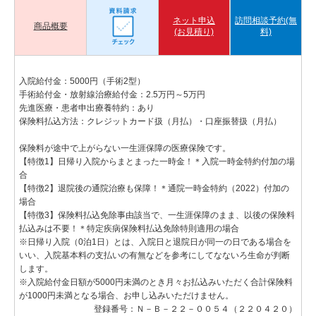
ネット申込
訪問相談予約(無
商品概要
(お見積り)
料)
入院給付金：5000円（手術2型）
手術給付金・放射線治療給付金：2.5万円～5万円
先進医療・患者申出療養特約：あり
保険料払込方法：クレジットカード扱（月払）・口座振替扱（月払）
保険料が途中で上がらない一生涯保障の医療保険です。
【特徴1】日帰り入院からまとまった一時金！＊入院一時金特約付加の場
合
【特徴2】退院後の通院治療も保障！＊通院一時金特約（2022）付加の
場合
【特徴3】保険料払込免除事由該当で、一生涯保障のまま、以後の保険料
払込みは不要！＊特定疾病保険料払込免除特則適用の場合
※日帰り入院（0泊1日）とは、入院日と退院日が同一の日である場合を
いい、入院基本料の支払いの有無などを参考にしてなないろ生命が判断
します。
※入院給付金日額が5000円未満のとき月々お払込みいただく合計保険料
が1000円未満となる場合、お申し込みいただけません。
登録番号：Ｎ－Ｂ－２２－００５４（２２０４２０）