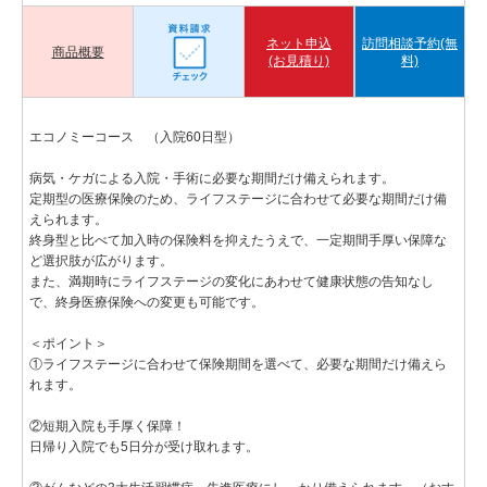
ネット申込
訪問相談予約(無
商品概要
(お見積り)
料)
エコノミーコース （入院60日型）
病気・ケガによる入院・手術に必要な期間だけ備えられます。
定期型の医療保険のため、ライフステージに合わせて必要な期間だけ備
えられます。
終身型と比べて加入時の保険料を抑えたうえで、一定期間手厚い保障な
ど選択肢が広がります。
また、満期時にライフステージの変化にあわせて健康状態の告知なし
で、終身医療保険への変更も可能です。
＜ポイント＞
①ライフステージに合わせて保険期間を選べて、必要な期間だけ備えら
れます。
②短期入院も手厚く保障！
日帰り入院でも5日分が受け取れます。