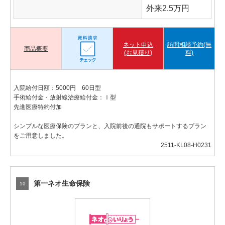
外来2.5万円
ネット申込
訪問相談予約(無
商品概要
(お見積り)
料)
入院給付日額：5000円 60日型
手術給付金・放射線治療給付金：Ⅰ型
先進医療特約付加
シンプルな医療保険のプランと、入院前後の通院もサポートするプラン
をご用意しました。
2511-KL08-H0231
第一ネオ生命保険
10