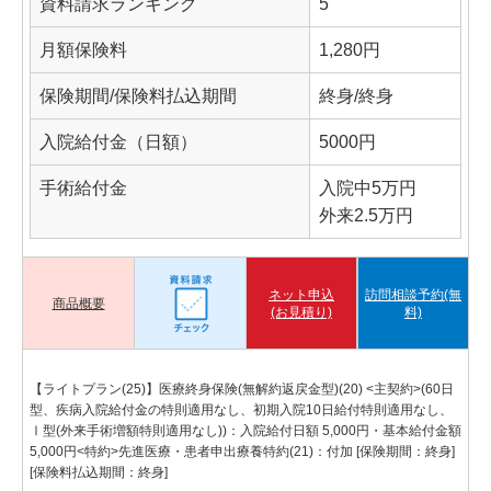
資料請求ランキング
5
月額保険料
1,280円
保険期間/保険料払込期間
終身/終身
入院給付金（日額）
5000円
手術給付金
入院中5万円
外来2.5万円
ネット申込
訪問相談予約(無
商品概要
(お見積り)
料)
【ライトプラン(25)】医療終身保険(無解約返戻金型)(20) <主契約>(60日
型、疾病入院給付金の特則適用なし、初期入院10日給付特則適用なし、
Ⅰ型(外来手術増額特則適用なし))：入院給付日額 5,000円・基本給付金額
5,000円<特約>先進医療・患者申出療養特約(21)：付加 [保険期間：終身]
[保険料払込期間：終身]