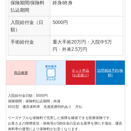
保険期間/保険料
終身/終身
払込期間
入院給付金（日
5000円
額）
手術給付金
重大手術20万円・入院中5万
円・外来2.5万円
ネット申込
訪問相談予約(無
商品概要
(お見積り)
料)
入院給付金日額：5000円
保険期間・保険料払込期間：終身
60日型 優良体料率 先進医療特約あり 月払
リーズナブルな保険料で充実した保障を確保できる医療保険です。
お客さまの喫煙状況・体格等がSBI生命の定める基準を満たす場合、優良
体料率の適用により保険料がお安くなります。