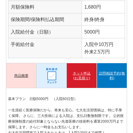
月額保険料
1,680円
保険期間/保険料払込期間
終身/終身
入院給付金（日額）
5000円
手術給付金
入院中10万円
外来2.5万円
ネット申込
訪問相談予約(無
商品概要
(お見積り)
料)
基本プラン 日額5000円 （入院60日型）
一生涯続く医療保険だから、将来も安心。七大生活習慣病は、特に手厚
く保障。 さらに、三大疾病による入院は、支払日数無制限です。 公的医
療保険制度の給付対象とならない先進医療の技術料を通算2000万円まで
保障します。さらに一時金もお支払いします。
七大生活習慣病で入院されたときは、1入院120日まで保障！