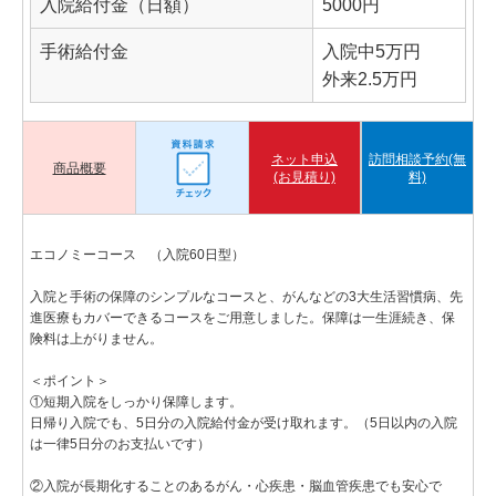
入院給付金（日額）
5000円
手術給付金
入院中5万円
外来2.5万円
ネット申込
訪問相談予約(無
商品概要
(お見積り)
料)
エコノミーコース （入院60日型）
入院と手術の保障のシンプルなコースと、がんなどの3大生活習慣病、先
進医療もカバーできるコースをご用意しました。保障は一生涯続き、保
険料は上がりません。
＜ポイント＞
①短期入院をしっかり保障します。
日帰り入院でも、5日分の入院給付金が受け取れます。（5日以内の入院
は一律5日分のお支払いです）
②入院が長期化することのあるがん・心疾患・脳血管疾患でも安心で