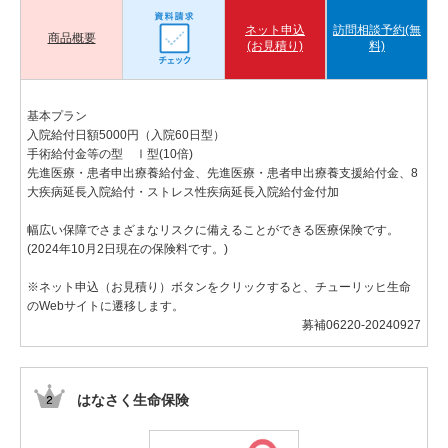
ネット申込
訪問相談予約(無
商品概要
(お見積り)
料)
基本プラン
入院給付日額5000円（入院60日型）
手術給付金等の型 Ⅰ型(10倍)
先進医療・患者申出療養給付金、先進医療・患者申出療養支援給付金、8
大疾病延長入院給付・ストレス性疾病延長入院給付金付加
幅広い保障でさまざまなリスクに備えることができる医療保険です。
(2024年10月2日現在の保険料です。)
※ネット申込（お見積り）ボタンをクリックすると、チューリッヒ生命
のWebサイトに遷移します。
募補06220-20240927
はなさく生命保険