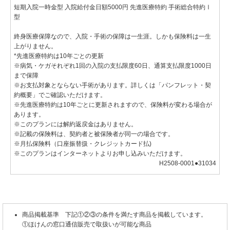
短期入院一時金型 入院給付金日額5000円 先進医療特約 手術総合特約Ⅰ
型
終身医療保障なので、入院・手術の保障は一生涯。しかも保険料は一生
上がりません。
*先進医療特約は10年ごとの更新
※病気・ケガそれぞれ1回の入院の支払限度60日、通算支払限度1000日
まで保障
※お支払対象とならない手術があります。詳しくは「パンフレット・契
約概要」でご確認いただけます。
※先進医療特約は10年ごとに更新されますので、保険料が変わる場合が
あります。
※このプランには解約返戻金はありません。
※記載の保険料は、契約者と被保険者が同一の場合です。
※月払保険料（口座振替扱・クレジットカード払)
※このプランはインターネットよりお申し込みいただけます。
H2508-0001●31034
商品掲載基準 下記①②③の条件を満たす商品を掲載しています。
①ほけんの窓口通信販売で取扱いが可能な商品